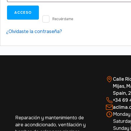
ACCESO
Recuérdame
¿Olvidaste la contraseña?
Calle Río
Mijas, M
Spain, 
+34 69 
aclima.
Monday -
Reparación y mantenimiento de
Saturday
aire acondicionado, ventilación y
Sunday i