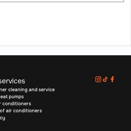
services
oner cleaning and service
heat pumps
r conditioners
 of air conditioners
icy