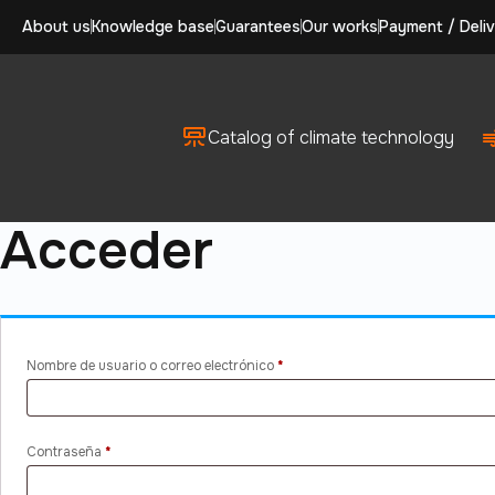
About us
Knowledge base
Guarantees
Our works
Payment / Deliv
Catalog of climate technology
Acceder
Obligatorio
Nombre de usuario o correo electrónico
*
Obligatorio
Contraseña
*